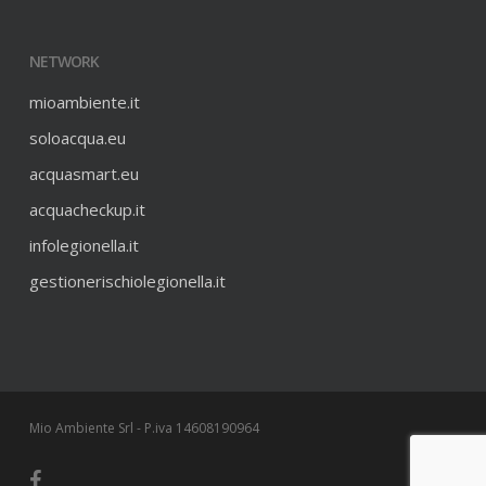
NETWORK
mioambiente.it
soloacqua.eu
acquasmart.eu
acquacheckup.it
infolegionella.it
gestionerischiolegionella.it
Mio Ambiente Srl - P.iva 14608190964
facebook