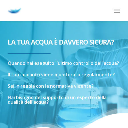
Skip
Menu
to
main
content
LA TUA ACQUA È DAVVERO SICURA?
Quando
hai
eseguito
l'ultimo
controllo
dell'acqua?
Il
tuo
impianto
viene
monitorato
regolarmente?
Sei
in
regola
con
la
normativa
vigente?
Hai
bisogno
del
supporto
di
un
esperto
della
qualità
dell'acqua?