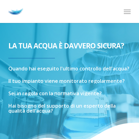
Skip
Menu
to
main
content
LA TUA ACQUA È DAVVERO SICURA?
Quando
hai
eseguito
l'ultimo
controllo
dell'acqua?
Il
tuo
impianto
viene
monitorato
regolarmente?
Sei
in
regola
con
la
normativa
vigente?
Hai
bisogno
del
supporto
di
un
esperto
della
qualità
dell'acqua?