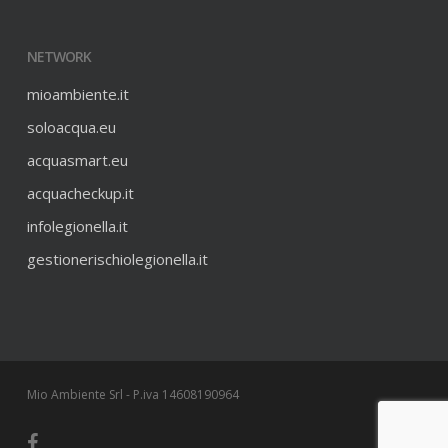
NETWORK
mioambiente.it
soloacqua.eu
acquasmart.eu
acquacheckup.it
infolegionella.it
gestionerischiolegionella.it
Mio Ambiente Srl - P.iva 14608190964
facebook