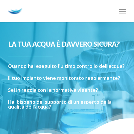
Skip
Menu
to
main
content
LA TUA ACQUA È DAVVERO SICURA?
Quando
hai
eseguito
l'ultimo
controllo
dell'acqua?
Il
tuo
impianto
viene
monitorato
regolarmente?
Sei
in
regola
con
la
normativa
vigente?
Hai
bisogno
del
supporto
di
un
esperto
della
qualità
dell'acqua?