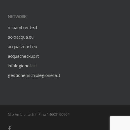
NETWORK
mioambiente.it
soloacqua.eu
acquasmart.eu
acquacheckup.it
infolegionella.it
gestionerischiolegionella.it
Mio Ambiente Srl - P.iva 14608190964
facebook