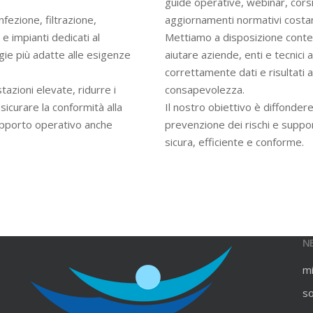
guide operative, webinar, cors
infezione, filtrazione,
aggiornamenti normativi costan
e impianti dedicati al
Mettiamo a disposizione contenu
gie più adatte alle esigenze
aiutare aziende, enti e tecnici
correttamente dati e risultati an
azioni elevate, ridurre i
consapevolezza.
ssicurare la conformità alla
Il nostro obiettivo è diffondere
upporto operativo anche
prevenzione dei rischi e suppo
sicura, efficiente e conforme.
N
m
s