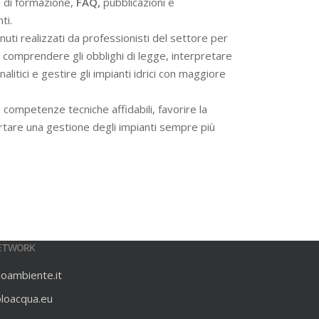
i di formazione,
FAQ,
pubblicazioni e
ti.
ti realizzati da professionisti del settore per
 a comprendere gli obblighi di legge, interpretare
alitici e gestire gli impianti idrici con maggiore
 competenze tecniche affidabili, favorire la
rtare una gestione degli impianti sempre più
ETWORK
ioambiente.it
oloacqua.eu