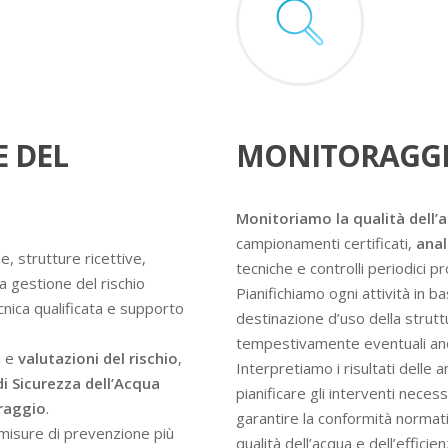
E DEL
MONITORAGGI
Monitoriamo la qualità dell’
campionamenti certificati,
anal
e, strutture ricettive,
tecniche e controlli periodici 
a gestione del rischio
Pianifichiamo ogni attività in ba
ecnica qualificata e supporto
destinazione d’uso della struttur
tempestivamente eventuali an
i e
valutazioni del rischio
,
Interpretiamo i risultati delle 
di Sicurezza dell’Acqua
pianificare gli interventi nece
oraggio
.
garantire la conformità normati
e misure di prevenzione più
qualità dell’acqua e dell’efficie