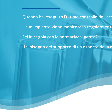
Quando
hai
eseguito
l'ultimo
controllo
dell'a
Il
tuo
impianto
viene
monitorato
regolarment
Sei
in
regola
con
la
normativa
vigente?
Hai
bisogno
del
supporto
di
un
esperto
della
q