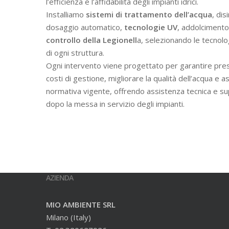
l’efficienza e l’affidabilità degli impianti idrici.
Installiamo
sistemi di trattamento dell’acqua
, dis
dosaggio automatico,
tecnologie UV
, addolcimento 
controllo della Legionell
a, selezionando le tecnolo
di ogni struttura.
Ogni intervento viene progettato per garantire prest
costi di gestione, migliorare la qualità dell’acqua e a
normativa vigente, offrendo assistenza tecnica e s
dopo la messa in servizio degli impianti.
AZIENDA
MIO AMBIENTE SRL
Milano (Italy)