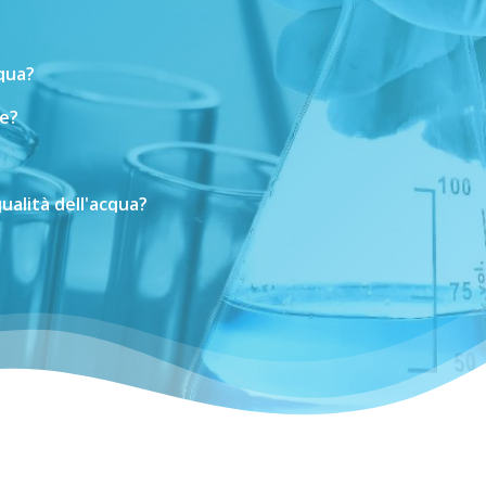
cqua?
e?
ualità
dell'acqua?