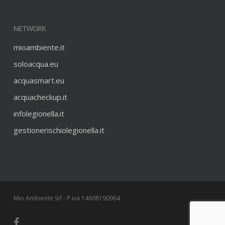
NETWORK
mioambiente.it
soloacqua.eu
acquasmart.eu
acquacheckup.it
infolegionella.it
gestionerischiolegionella.it
Mio Ambiente Srl - P.iva 14608190964
facebook