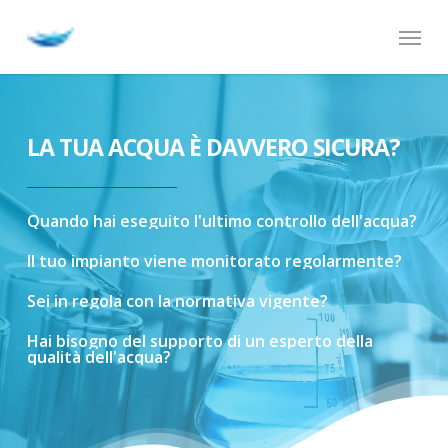
Skip
Menu
to
main
content
LA TUA ACQUA È DAVVERO SICURA?
Quando
hai
eseguito
l'ultimo
controllo
dell'acqua?
Il
tuo
impianto
viene
monitorato
regolarmente?
Sei
in
regola
con
la
normativa
vigente?
Hai
bisogno
del
supporto
di
un
esperto
della
qualità
dell'acqua?