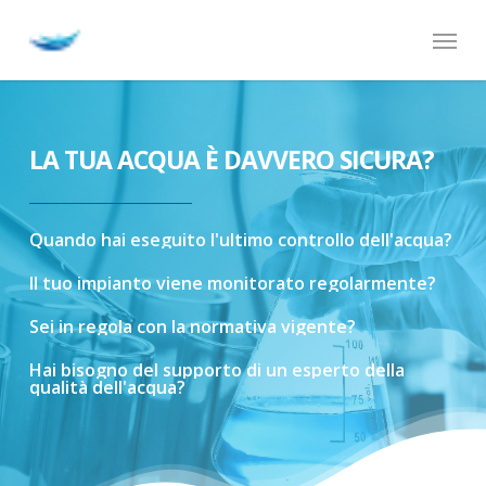
Skip
Menu
to
main
content
LA TUA ACQUA È DAVVERO SICURA?
Quando
hai
eseguito
l'ultimo
controllo
dell'acqua?
Il
tuo
impianto
viene
monitorato
regolarmente?
Sei
in
regola
con
la
normativa
vigente?
Hai
bisogno
del
supporto
di
un
esperto
della
qualità
dell'acqua?