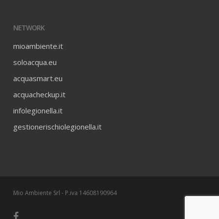
NETWORK
mioambiente.it
soloacqua.eu
acquasmart.eu
acquacheckup.it
infolegionella.it
gestionerischiolegionella.it
Mio Ambiente Srl - P.iva 14608190964
facebook