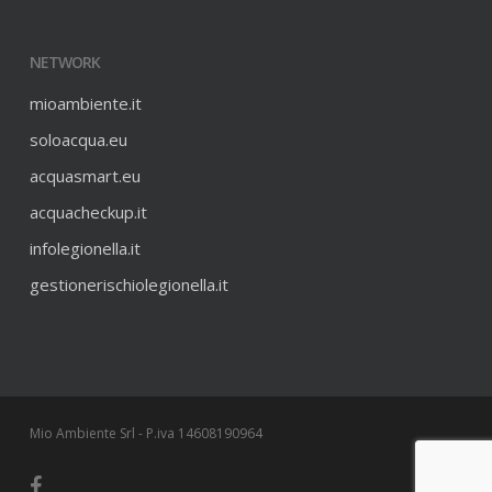
NETWORK
mioambiente.it
soloacqua.eu
acquasmart.eu
acquacheckup.it
infolegionella.it
gestionerischiolegionella.it
Mio Ambiente Srl - P.iva 14608190964
facebook