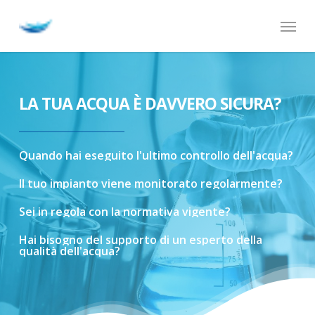
Skip
Menu
to
main
content
LA TUA ACQUA È DAVVERO SICURA?
Quando
hai
eseguito
l'ultimo
controllo
dell'acqua?
Il
tuo
impianto
viene
monitorato
regolarmente?
Sei
in
regola
con
la
normativa
vigente?
Hai
bisogno
del
supporto
di
un
esperto
della
qualità
dell'acqua?