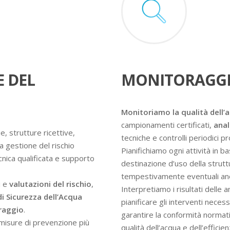
E DEL
MONITORAGGI
Monitoriamo la qualità dell’
campionamenti certificati,
anal
e, strutture ricettive,
tecniche e controlli periodici 
a gestione del rischio
Pianifichiamo ogni attività in ba
ecnica qualificata e supporto
destinazione d’uso della struttur
tempestivamente eventuali an
i e
valutazioni del rischio
,
Interpretiamo i risultati delle 
di Sicurezza dell’Acqua
pianificare gli interventi nece
oraggio
.
garantire la conformità normati
e misure di prevenzione più
qualità dell’acqua e dell’efficie