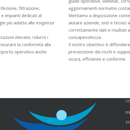
guide operative, webinar, cors
infezione, filtrazione,
aggiornamenti normativi costan
e impianti dedicati al
Mettiamo a disposizione contenu
gie più adatte alle esigenze
aiutare aziende, enti e tecnici
correttamente dati e risultati an
azioni elevate, ridurre i
consapevolezza.
ssicurare la conformità alla
Il nostro obiettivo è diffondere
upporto operativo anche
prevenzione dei rischi e suppo
sicura, efficiente e conforme.
N
m
s