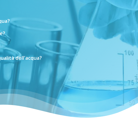
cqua?
e?
ualità
dell'acqua?