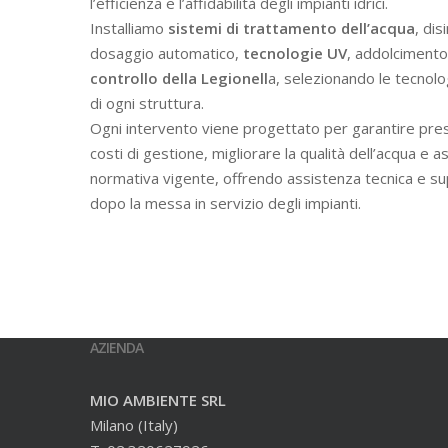
l’efficienza e l’affidabilità degli impianti idrici.
Installiamo
sistemi di trattamento dell’acqua
, dis
dosaggio automatico,
tecnologie UV
, addolcimento 
controllo della Legionell
a, selezionando le tecnolo
di ogni struttura.
Ogni intervento viene progettato per garantire prest
costi di gestione, migliorare la qualità dell’acqua e a
normativa vigente, offrendo assistenza tecnica e s
dopo la messa in servizio degli impianti.
AZIENDA
MIO AMBIENTE SRL
Milano (Italy)