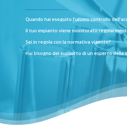
Quando
hai
eseguito
l'ultimo
controllo
dell'a
Il
tuo
impianto
viene
monitorato
regolarment
Sei
in
regola
con
la
normativa
vigente?
Hai
bisogno
del
supporto
di
un
esperto
della
q