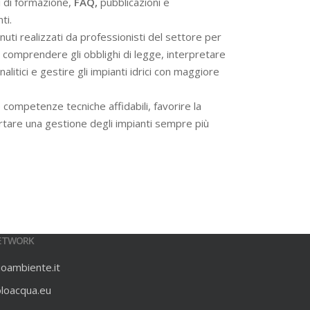
i di formazione,
FAQ,
pubblicazioni e
ti.
ti realizzati da professionisti del settore per
 a comprendere gli obblighi di legge, interpretare
alitici e gestire gli impianti idrici con maggiore
 competenze tecniche affidabili, favorire la
rtare una gestione degli impianti sempre più
ETWORK
ioambiente.it
oloacqua.eu