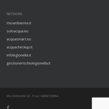
NETWORK
mioambiente.it
soloacqua.eu
acquasmart.eu
acquacheckup.it
infolegionella.it
gestionerischiolegionella.it
Mio Ambiente Srl - P.iva 14608190964
facebook