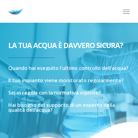
Skip
Menu
to
main
content
LA TUA ACQUA È DAVVERO SICURA?
Quando
hai
eseguito
l'ultimo
controllo
dell'acqua?
Il
tuo
impianto
viene
monitorato
regolarmente?
Sei
in
regola
con
la
normativa
vigente?
Hai
bisogno
del
supporto
di
un
esperto
della
qualità
dell'acqua?