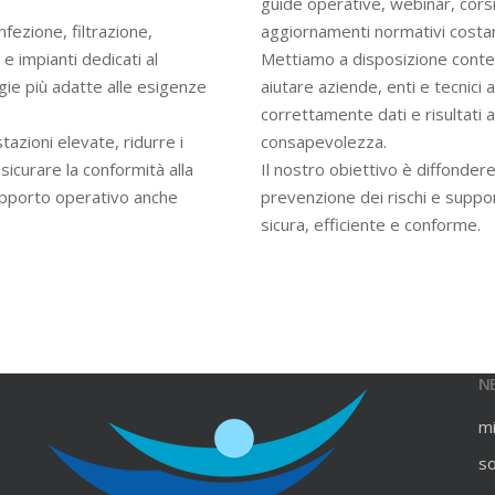
guide operative, webinar, cors
infezione, filtrazione,
aggiornamenti normativi costan
e impianti dedicati al
Mettiamo a disposizione contenu
gie più adatte alle esigenze
aiutare aziende, enti e tecnici
correttamente dati e risultati an
azioni elevate, ridurre i
consapevolezza.
ssicurare la conformità alla
Il nostro obiettivo è diffondere
upporto operativo anche
prevenzione dei rischi e suppo
sicura, efficiente e conforme.
N
m
s