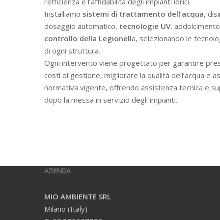
l’efficienza e l’affidabilità degli impianti idrici.
Installiamo
sistemi di trattamento dell’acqua
, dis
dosaggio automatico,
tecnologie UV
, addolcimento 
controllo della Legionell
a, selezionando le tecnolo
di ogni struttura.
Ogni intervento viene progettato per garantire prest
costi di gestione, migliorare la qualità dell’acqua e a
normativa vigente, offrendo assistenza tecnica e s
dopo la messa in servizio degli impianti.
AZIENDA
MIO AMBIENTE SRL
Milano (Italy)