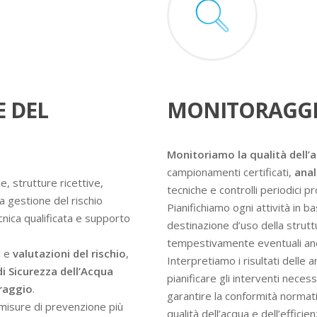
E DEL
MONITORAGGI
Monitoriamo la qualità dell’
campionamenti certificati,
anal
e, strutture ricettive,
tecniche e controlli periodici 
a gestione del rischio
Pianifichiamo ogni attività in ba
ecnica qualificata e supporto
destinazione d’uso della struttur
tempestivamente eventuali an
i e
valutazioni del rischio
,
Interpretiamo i risultati delle 
di Sicurezza dell’Acqua
pianificare gli interventi nece
oraggio
.
garantire la conformità normati
e misure di prevenzione più
qualità dell’acqua e dell’efficie