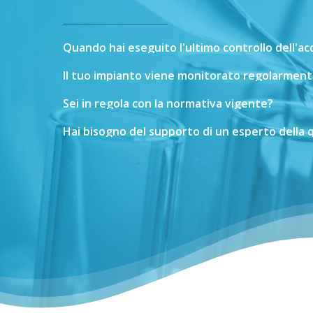
Quando
hai
eseguito
l'ultimo
controllo
dell'a
Il
tuo
impianto
viene
monitorato
regolarment
Sei
in
regola
con
la
normativa
vigente?
Hai
bisogno
del
supporto
di
un
esperto
della
q