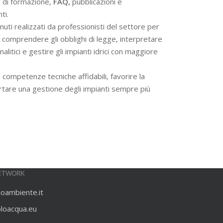
i di formazione,
FAQ,
pubblicazioni e
ti.
ti realizzati da professionisti del settore per
 a comprendere gli obblighi di legge, interpretare
alitici e gestire gli impianti idrici con maggiore
 competenze tecniche affidabili, favorire la
rtare una gestione degli impianti sempre più
ETWORK
ioambiente.it
oloacqua.eu