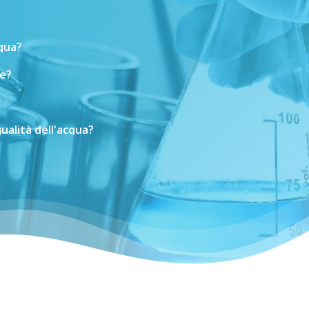
cqua?
e?
ualità
dell'acqua?