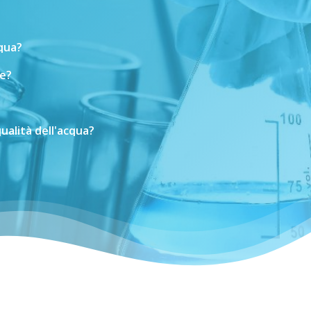
cqua?
e?
ualità
dell'acqua?