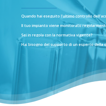
Quando
hai
eseguito
l'ultimo
controllo
dell'a
Il
tuo
impianto
viene
monitorato
regolarment
Sei
in
regola
con
la
normativa
vigente?
Hai
bisogno
del
supporto
di
un
esperto
della
q