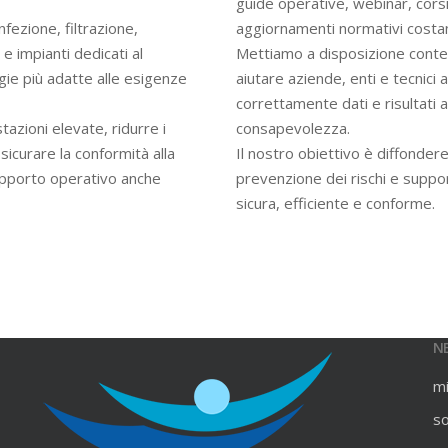
guide operative, webinar, cors
infezione, filtrazione,
aggiornamenti normativi costan
e impianti dedicati al
Mettiamo a disposizione contenu
gie più adatte alle esigenze
aiutare aziende, enti e tecnici
correttamente dati e risultati an
azioni elevate, ridurre i
consapevolezza.
ssicurare la conformità alla
Il nostro obiettivo è diffondere
upporto operativo anche
prevenzione dei rischi e suppo
sicura, efficiente e conforme.
N
m
s