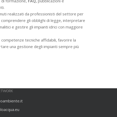
i di formazione,
FAQ,
pubblicazioni e
ti.
ti realizzati da professionisti del settore per
 a comprendere gli obblighi di legge, interpretare
alitici e gestire gli impianti idrici con maggiore
 competenze tecniche affidabili, favorire la
rtare una gestione degli impianti sempre più
ETWORK
ioambiente.it
oloacqua.eu