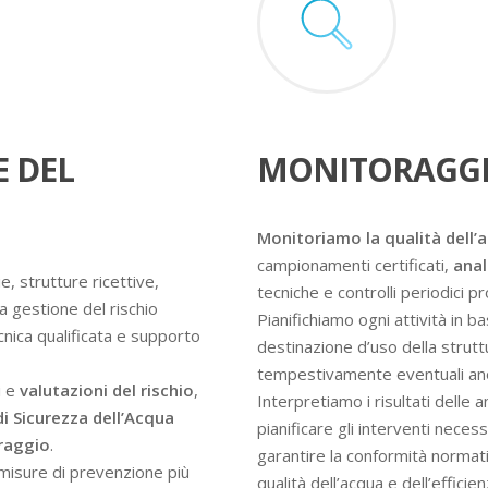
E DEL
MONITORAGGI
Monitoriamo la qualità dell’
campionamenti certificati,
anal
e, strutture ricettive,
tecniche e controlli periodici 
a gestione del rischio
Pianifichiamo ogni attività in ba
ecnica qualificata e supporto
destinazione d’uso della struttur
tempestivamente eventuali an
i e
valutazioni del rischio
,
Interpretiamo i risultati delle 
di Sicurezza dell’Acqua
pianificare gli interventi nece
oraggio
.
garantire la conformità normati
e misure di prevenzione più
qualità dell’acqua e dell’efficie