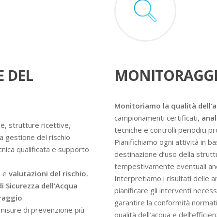
E DEL
MONITORAGGI
Monitoriamo la qualità dell’
campionamenti certificati,
anal
e, strutture ricettive,
tecniche e controlli periodici 
a gestione del rischio
Pianifichiamo ogni attività in ba
ecnica qualificata e supporto
destinazione d’uso della struttur
tempestivamente eventuali an
i e
valutazioni del rischio
,
Interpretiamo i risultati delle 
di Sicurezza dell’Acqua
pianificare gli interventi nece
oraggio
.
garantire la conformità normati
e misure di prevenzione più
qualità dell’acqua e dell’efficie