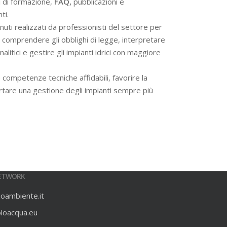
i di formazione,
FAQ,
pubblicazioni e
ti.
ti realizzati da professionisti del settore per
 a comprendere gli obblighi di legge, interpretare
alitici e gestire gli impianti idrici con maggiore
 competenze tecniche affidabili, favorire la
rtare una gestione degli impianti sempre più
ETWORK
ioambiente.it
oloacqua.eu