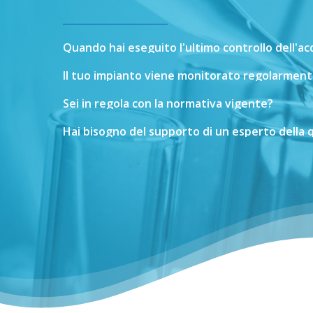
Quando
hai
eseguito
l'ultimo
controllo
dell'a
Il
tuo
impianto
viene
monitorato
regolarment
Sei
in
regola
con
la
normativa
vigente?
Hai
bisogno
del
supporto
di
un
esperto
della
q