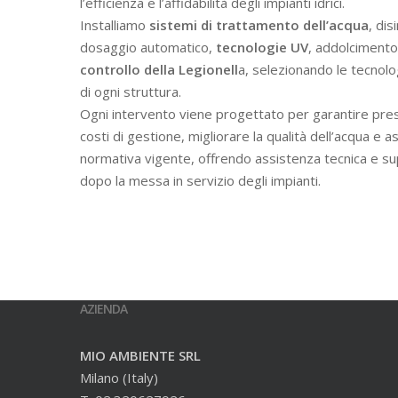
l’efficienza e l’affidabilità degli impianti idrici.
Installiamo
sistemi di trattamento dell’acqua
, dis
dosaggio automatico,
tecnologie UV
, addolcimento 
controllo della Legionell
a, selezionando le tecnolo
di ogni struttura.
Ogni intervento viene progettato per garantire prest
costi di gestione, migliorare la qualità dell’acqua e a
normativa vigente, offrendo assistenza tecnica e s
dopo la messa in servizio degli impianti.
AZIENDA
MIO AMBIENTE SRL
Milano (Italy)