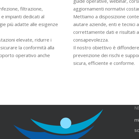
guide operative, webinar, cors
infezione, filtrazione,
aggiornamenti normativi costan
e impianti dedicati al
Mettiamo a disposizione contenu
gie più adatte alle esigenze
aiutare aziende, enti e tecnici
correttamente dati e risultati an
azioni elevate, ridurre i
consapevolezza.
ssicurare la conformità alla
Il nostro obiettivo è diffondere
upporto operativo anche
prevenzione dei rischi e suppo
sicura, efficiente e conforme.
N
m
s