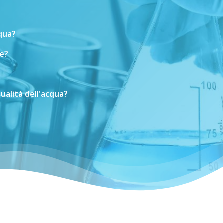
cqua?
e?
ualità
dell'acqua?