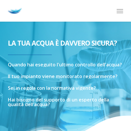
Skip
Menu
to
main
content
LA TUA ACQUA È DAVVERO SICURA?
Quando
hai
eseguito
l'ultimo
controllo
dell'acqua?
Il
tuo
impianto
viene
monitorato
regolarmente?
Sei
in
regola
con
la
normativa
vigente?
Hai
bisogno
del
supporto
di
un
esperto
della
qualità
dell'acqua?