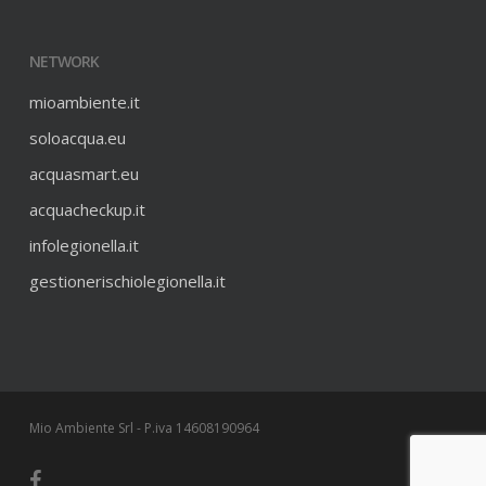
NETWORK
mioambiente.it
soloacqua.eu
acquasmart.eu
acquacheckup.it
infolegionella.it
gestionerischiolegionella.it
Mio Ambiente Srl - P.iva 14608190964
facebook