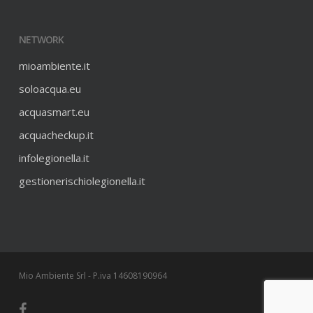
NETWORK
mioambiente.it
soloacqua.eu
acquasmart.eu
acquacheckup.it
infolegionella.it
gestionerischiolegionella.it
Mio Ambiente Srl - P.iva 14608190964
facebook