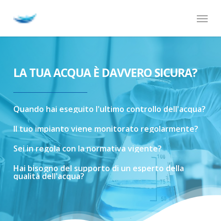
Skip
Menu
to
main
content
LA TUA ACQUA È DAVVERO SICURA?
Quando
hai
eseguito
l'ultimo
controllo
dell'acqua?
Il
tuo
impianto
viene
monitorato
regolarmente?
Sei
in
regola
con
la
normativa
vigente?
Hai
bisogno
del
supporto
di
un
esperto
della
qualità
dell'acqua?