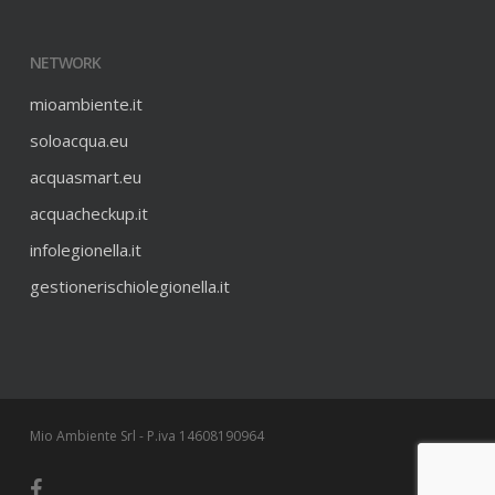
NETWORK
mioambiente.it
soloacqua.eu
acquasmart.eu
acquacheckup.it
infolegionella.it
gestionerischiolegionella.it
Mio Ambiente Srl - P.iva 14608190964
facebook