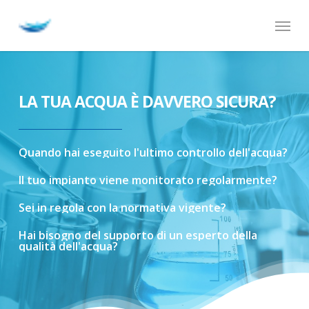
Skip
Menu
to
main
content
LA TUA ACQUA È DAVVERO SICURA?
Quando
hai
eseguito
l'ultimo
controllo
dell'acqua?
Il
tuo
impianto
viene
monitorato
regolarmente?
Sei
in
regola
con
la
normativa
vigente?
Hai
bisogno
del
supporto
di
un
esperto
della
qualità
dell'acqua?