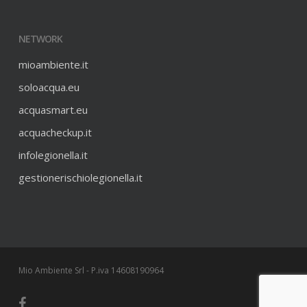
NETWORK
mioambiente.it
soloacqua.eu
acquasmart.eu
acquacheckup.it
infolegionella.it
gestionerischiolegionella.it
Mio Ambiente Srl - P.iva 14608190964
facebook