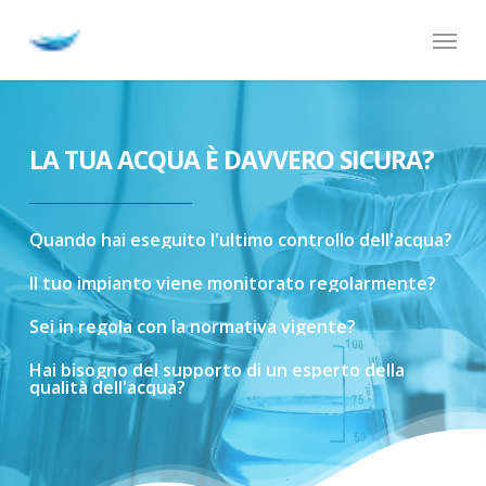
Skip
Menu
to
main
content
LA TUA ACQUA È DAVVERO SICURA?
Quando
hai
eseguito
l'ultimo
controllo
dell'acqua?
Il
tuo
impianto
viene
monitorato
regolarmente?
Sei
in
regola
con
la
normativa
vigente?
Hai
bisogno
del
supporto
di
un
esperto
della
qualità
dell'acqua?