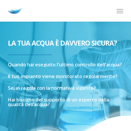
Skip
Menu
to
main
content
LA TUA ACQUA È DAVVERO SICURA?
Quando
hai
eseguito
l'ultimo
controllo
dell'acqua?
Il
tuo
impianto
viene
monitorato
regolarmente?
Sei
in
regola
con
la
normativa
vigente?
Hai
bisogno
del
supporto
di
un
esperto
della
qualità
dell'acqua?