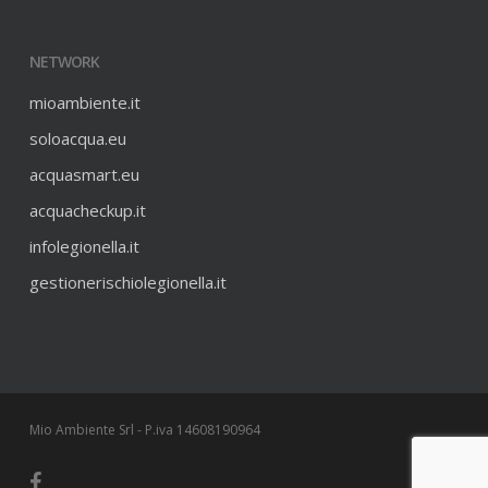
NETWORK
mioambiente.it
soloacqua.eu
acquasmart.eu
acquacheckup.it
infolegionella.it
gestionerischiolegionella.it
Mio Ambiente Srl - P.iva 14608190964
facebook