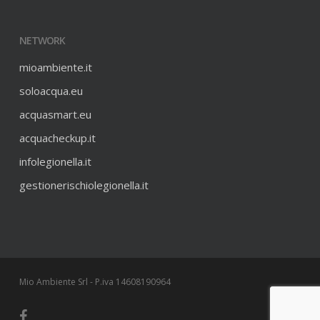
NETWORK
mioambiente.it
soloacqua.eu
acquasmart.eu
acquacheckup.it
infolegionella.it
gestionerischiolegionella.it
Mio Ambiente Srl - P.iva 14608190964
facebook