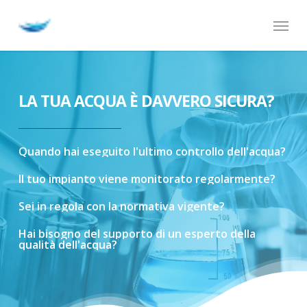
Skip
Menu
to
main
content
LA TUA ACQUA È DAVVERO SICURA?
Quando
hai
eseguito
l'ultimo
controllo
dell'acqua?
Il
tuo
impianto
viene
monitorato
regolarmente?
Sei
in
regola
con
la
normativa
vigente?
Hai
bisogno
del
supporto
di
un
esperto
della
qualità
dell'acqua?