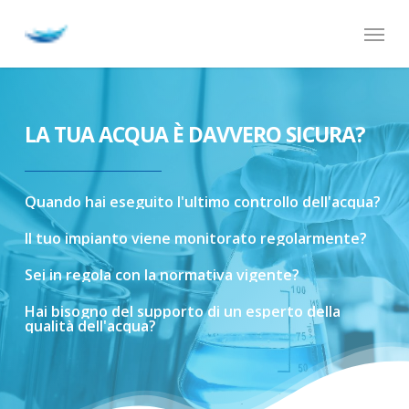
Skip
Menu
to
main
content
LA TUA ACQUA È DAVVERO SICURA?
Quando
hai
eseguito
l'ultimo
controllo
dell'acqua?
Il
tuo
impianto
viene
monitorato
regolarmente?
Sei
in
regola
con
la
normativa
vigente?
Hai
bisogno
del
supporto
di
un
esperto
della
qualità
dell'acqua?