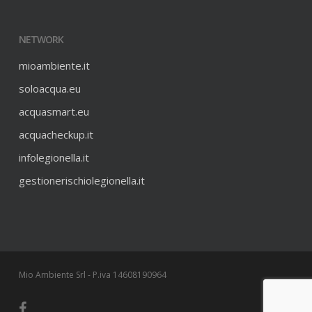
NETWORK
mioambiente.it
soloacqua.eu
acquasmart.eu
acquacheckup.it
infolegionella.it
gestionerischiolegionella.it
Mio Ambiente Srl - P.iva 14608190964
facebook