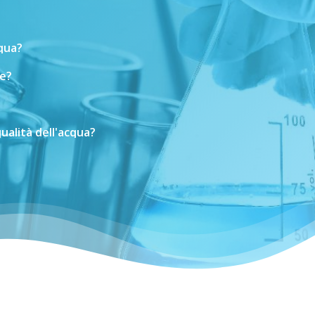
cqua?
e?
ualità
dell'acqua?