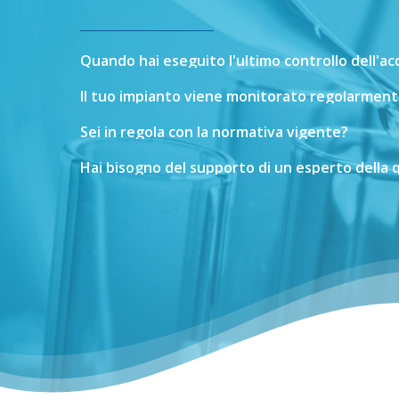
Quando
hai
eseguito
l'ultimo
controllo
dell'a
Il
tuo
impianto
viene
monitorato
regolarment
Sei
in
regola
con
la
normativa
vigente?
Hai
bisogno
del
supporto
di
un
esperto
della
q