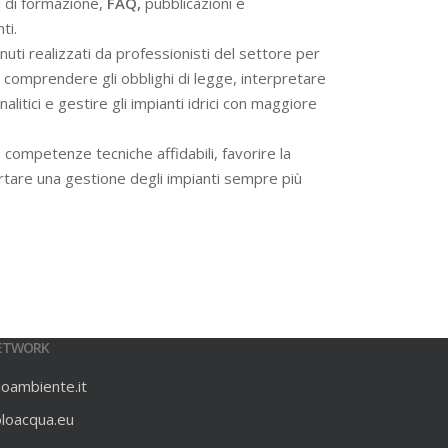
i di formazione,
FAQ,
pubblicazioni e
ti.
ti realizzati da professionisti del settore per
 a comprendere gli obblighi di legge, interpretare
alitici e gestire gli impianti idrici con maggiore
 competenze tecniche affidabili, favorire la
rtare una gestione degli impianti sempre più
ETWORK
ioambiente.it
oloacqua.eu