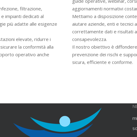
guide operative, webinar, cors
infezione, filtrazione,
aggiornamenti normativi costan
e impianti dedicati al
Mettiamo a disposizione contenu
gie più adatte alle esigenze
aiutare aziende, enti e tecnici
correttamente dati e risultati an
azioni elevate, ridurre i
consapevolezza.
ssicurare la conformità alla
Il nostro obiettivo è diffondere
upporto operativo anche
prevenzione dei rischi e suppo
sicura, efficiente e conforme.
N
m
s