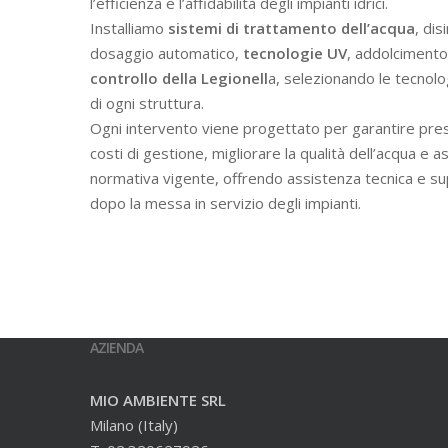
l’efficienza e l’affidabilità degli impianti idrici.
Installiamo
sistemi di trattamento dell’acqua
, dis
dosaggio automatico,
tecnologie UV
, addolcimento 
controllo della Legionell
a, selezionando le tecnolo
di ogni struttura.
Ogni intervento viene progettato per garantire prest
costi di gestione, migliorare la qualità dell’acqua e a
normativa vigente, offrendo assistenza tecnica e s
dopo la messa in servizio degli impianti.
AZIENDA
MIO AMBIENTE SRL
Milano (Italy)