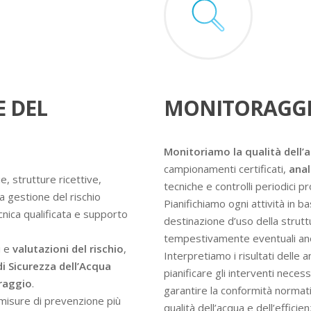
E DEL
MONITORAGGI
Monitoriamo la qualità dell’
campionamenti certificati,
anal
e, strutture ricettive,
tecniche e controlli periodici 
a gestione del rischio
Pianifichiamo ogni attività in ba
ecnica qualificata e supporto
destinazione d’uso della struttur
tempestivamente eventuali an
i e
valutazioni del rischio
,
Interpretiamo i risultati delle 
di Sicurezza dell’Acqua
pianificare gli interventi nece
oraggio
.
garantire la conformità normati
e misure di prevenzione più
qualità dell’acqua e dell’efficie