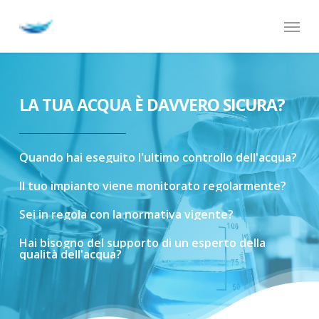
Skip
Menu
to
main
content
LA TUA ACQUA È DAVVERO SICURA?
Quando
hai
eseguito
l'ultimo
controllo
dell'acqua?
Il
tuo
impianto
viene
monitorato
regolarmente?
Sei
in
regola
con
la
normativa
vigente?
Hai
bisogno
del
supporto
di
un
esperto
della
qualità
dell'acqua?