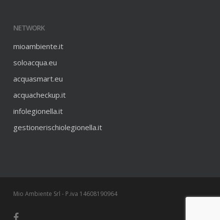
NETWORK
mioambiente.it
soloacqua.eu
acquasmart.eu
acquacheckup.it
infolegionella.it
gestionerischiolegionella.it
Mio Ambiente Srl - P.iva 14608190964
facebook