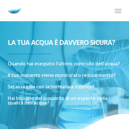
Skip
Menu
to
main
content
LA TUA ACQUA È DAVVERO SICURA?
Quando
hai
eseguito
l'ultimo
controllo
dell'acqua?
Il
tuo
impianto
viene
monitorato
regolarmente?
Sei
in
regola
con
la
normativa
vigente?
Hai
bisogno
del
supporto
di
un
esperto
della
qualità
dell'acqua?