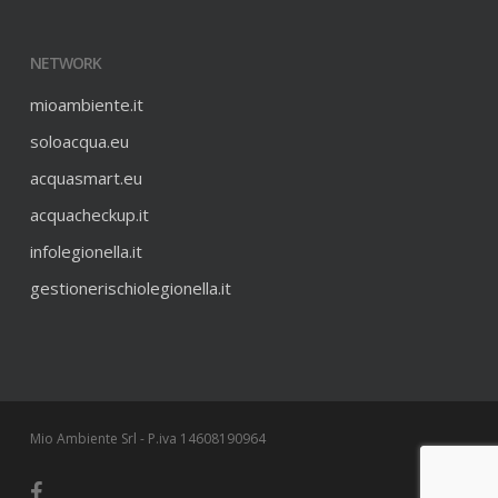
NETWORK
mioambiente.it
soloacqua.eu
acquasmart.eu
acquacheckup.it
infolegionella.it
gestionerischiolegionella.it
Mio Ambiente Srl - P.iva 14608190964
facebook