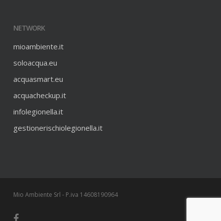
NETWORK
mioambiente.it
soloacqua.eu
acquasmart.eu
acquacheckup.it
infolegionella.it
gestionerischiolegionella.it
Mio Ambiente Srl - P.iva 14608190964
facebook