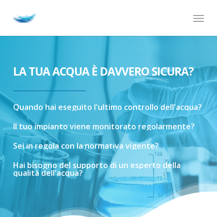
Skip
Menu
to
main
content
LA TUA ACQUA È DAVVERO SICURA?
Quando
hai
eseguito
l'ultimo
controllo
dell'acqua?
Il
tuo
impianto
viene
monitorato
regolarmente?
Sei
in
regola
con
la
normativa
vigente?
Hai
bisogno
del
supporto
di
un
esperto
della
qualità
dell'acqua?