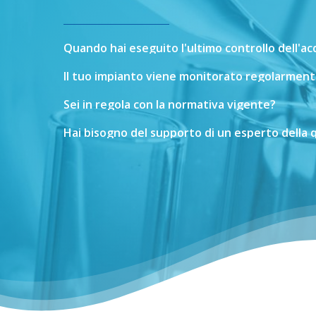
Quando
hai
eseguito
l'ultimo
controllo
dell'a
Il
tuo
impianto
viene
monitorato
regolarment
Sei
in
regola
con
la
normativa
vigente?
Hai
bisogno
del
supporto
di
un
esperto
della
q