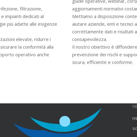
guide operative, webinar, cors
infezione, filtrazione,
aggiornamenti normativi costan
e impianti dedicati al
Mettiamo a disposizione contenu
gie più adatte alle esigenze
aiutare aziende, enti e tecnici
correttamente dati e risultati an
azioni elevate, ridurre i
consapevolezza.
ssicurare la conformità alla
Il nostro obiettivo è diffondere
upporto operativo anche
prevenzione dei rischi e suppo
sicura, efficiente e conforme.
N
m
s