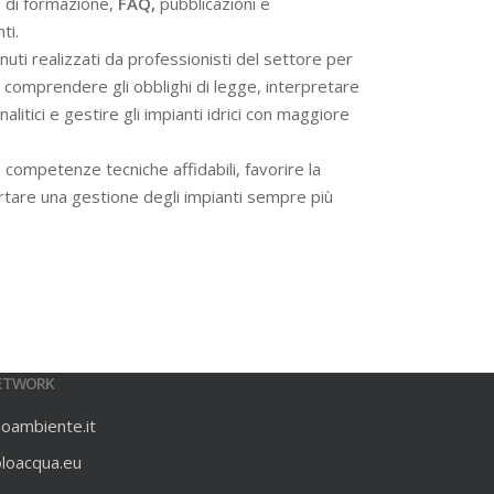
i di formazione,
FAQ,
pubblicazioni e
ti.
ti realizzati da professionisti del settore per
 a comprendere gli obblighi di legge, interpretare
alitici e gestire gli impianti idrici con maggiore
 competenze tecniche affidabili, favorire la
rtare una gestione degli impianti sempre più
ETWORK
ioambiente.it
oloacqua.eu