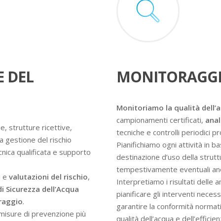
E DEL
MONITORAGGI
Monitoriamo la qualità dell’
campionamenti certificati,
anal
e, strutture ricettive,
tecniche e controlli periodici 
a gestione del rischio
Pianifichiamo ogni attività in ba
ecnica qualificata e supporto
destinazione d’uso della struttur
tempestivamente eventuali an
i e
valutazioni del rischio
,
Interpretiamo i risultati delle 
di Sicurezza dell’Acqua
pianificare gli interventi nece
oraggio
.
garantire la conformità normati
e misure di prevenzione più
qualità dell’acqua e dell’efficie