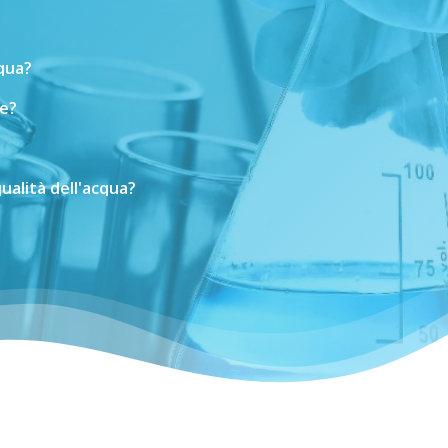
cqua?
e?
ualità
dell'acqua?