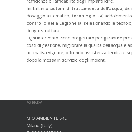
l’efficienza e l’affidabilità degli impianti idrici.
Installiamo
sistemi di trattamento dell’acqua
, dis
dosaggio automatico,
tecnologie UV
, addolcimento 
controllo della Legionell
a, selezionando le tecnolo
di ogni struttura.
Ogni intervento viene progettato per garantire prest
costi di gestione, migliorare la qualità dell’acqua e a
normativa vigente, offrendo assistenza tecnica e s
dopo la messa in servizio degli impianti.
AZIENDA
MIO AMBIENTE SRL
Milano (Italy)