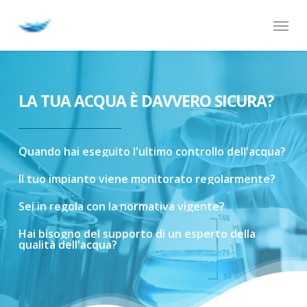
Skip
Menu
to
main
content
LA TUA ACQUA È DAVVERO SICURA?
Quando
hai
eseguito
l'ultimo
controllo
dell'acqua?
Il
tuo
impianto
viene
monitorato
regolarmente?
Sei
in
regola
con
la
normativa
vigente?
Hai
bisogno
del
supporto
di
un
esperto
della
qualità
dell'acqua?