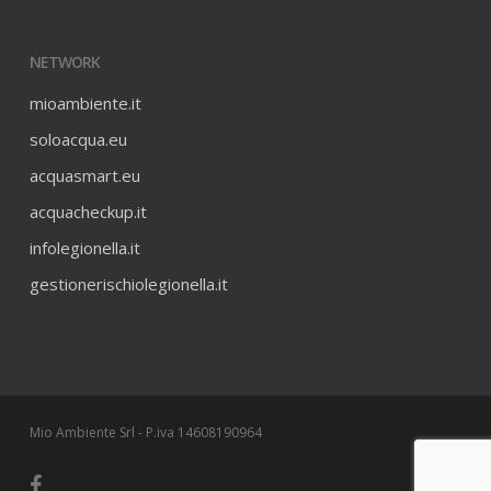
NETWORK
mioambiente.it
soloacqua.eu
acquasmart.eu
acquacheckup.it
infolegionella.it
gestionerischiolegionella.it
Mio Ambiente Srl - P.iva 14608190964
facebook