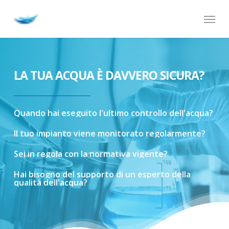
Skip
Menu
to
main
content
LA TUA ACQUA È DAVVERO SICURA?
Quando
hai
eseguito
l'ultimo
controllo
dell'acqua?
Il
tuo
impianto
viene
monitorato
regolarmente?
Sei
in
regola
con
la
normativa
vigente?
Hai
bisogno
del
supporto
di
un
esperto
della
qualità
dell'acqua?