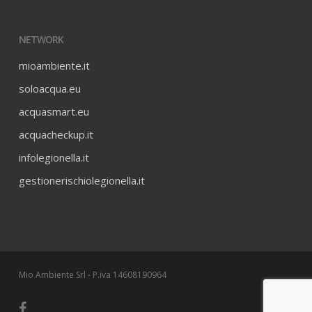
NETWORK
mioambiente.it
soloacqua.eu
acquasmart.eu
acquacheckup.it
infolegionella.it
gestionerischiolegionella.it
Mio Ambiente Srl - P.iva 14608190964
facebook