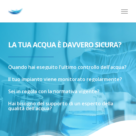
Skip
Menu
to
main
content
LA TUA ACQUA È DAVVERO SICURA?
Quando
hai
eseguito
l'ultimo
controllo
dell'acqua?
Il
tuo
impianto
viene
monitorato
regolarmente?
Sei
in
regola
con
la
normativa
vigente?
Hai
bisogno
del
supporto
di
un
esperto
della
qualità
dell'acqua?