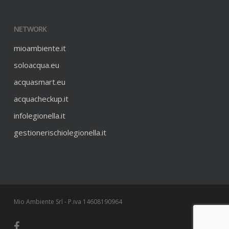
NETWORK
mioambiente.it
soloacqua.eu
acquasmart.eu
acquacheckup.it
infolegionella.it
gestionerischiolegionella.it
Mio Ambiente Srl - P.iva 14608190964
facebook