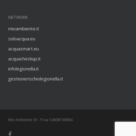
NETWORK
mioambiente.it
soloacqua.eu
acquasmart.eu
acquacheckup.it
infolegionella.it
gestionerischiolegionella.it
Mio Ambiente Srl - P.iva 14608190964
facebook