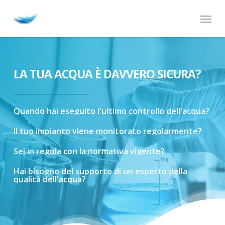
Skip
Menu
to
main
content
LA TUA ACQUA È DAVVERO SICURA?
Quando
hai
eseguito
l'ultimo
controllo
dell'acqua?
Il
tuo
impianto
viene
monitorato
regolarmente?
Sei
in
regola
con
la
normativa
vigente?
Hai
bisogno
del
supporto
di
un
esperto
della
qualità
dell'acqua?