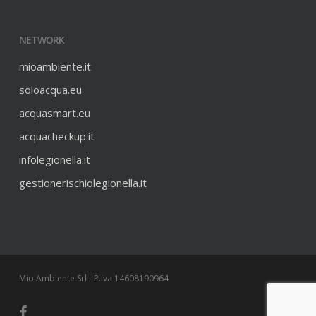
NETWORK
mioambiente.it
soloacqua.eu
acquasmart.eu
acquacheckup.it
infolegionella.it
gestionerischiolegionella.it
Mio Ambiente Srl - P.iva 14608190964
facebook