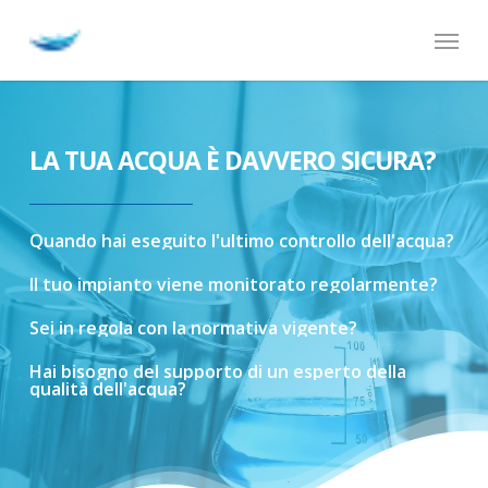
Skip
Menu
to
main
content
LA TUA ACQUA È DAVVERO SICURA?
Quando
hai
eseguito
l'ultimo
controllo
dell'acqua?
Il
tuo
impianto
viene
monitorato
regolarmente?
Sei
in
regola
con
la
normativa
vigente?
Hai
bisogno
del
supporto
di
un
esperto
della
qualità
dell'acqua?