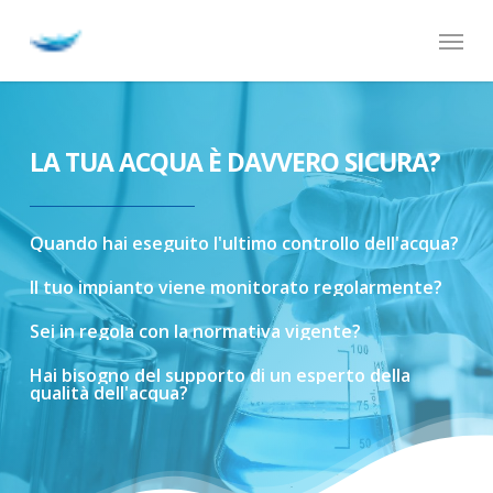
Skip
Menu
to
main
content
LA TUA ACQUA È DAVVERO SICURA?
Quando
hai
eseguito
l'ultimo
controllo
dell'acqua?
Il
tuo
impianto
viene
monitorato
regolarmente?
Sei
in
regola
con
la
normativa
vigente?
Hai
bisogno
del
supporto
di
un
esperto
della
qualità
dell'acqua?