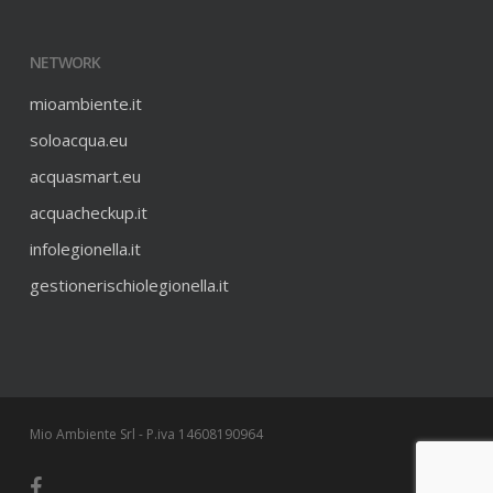
NETWORK
mioambiente.it
soloacqua.eu
acquasmart.eu
acquacheckup.it
infolegionella.it
gestionerischiolegionella.it
Mio Ambiente Srl - P.iva 14608190964
facebook