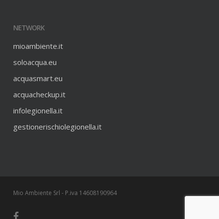
NETWORK
mioambiente.it
soloacqua.eu
acquasmart.eu
acquacheckup.it
infolegionella.it
gestionerischiolegionella.it
Mio Ambiente Srl - P.iva 14608190964
facebook