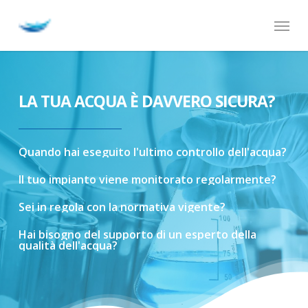
Skip
Menu
to
main
content
LA TUA ACQUA È DAVVERO SICURA?
Quando
hai
eseguito
l'ultimo
controllo
dell'acqua?
Il
tuo
impianto
viene
monitorato
regolarmente?
Sei
in
regola
con
la
normativa
vigente?
Hai
bisogno
del
supporto
di
un
esperto
della
qualità
dell'acqua?