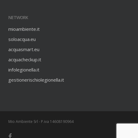
NETWORK
mioambiente.it
soloacqua.eu
acquasmart.eu
acquacheckup.it
infolegionella.it
gestionerischiolegionella.it
Mio Ambiente Srl - P.iva 14608190964
facebook