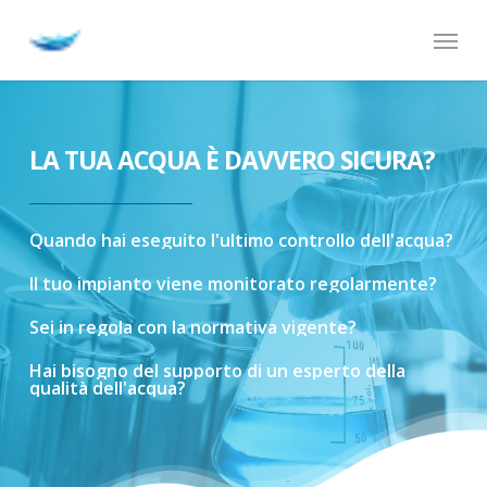
Skip
Menu
to
main
content
LA TUA ACQUA È DAVVERO SICURA?
Quando
hai
eseguito
l'ultimo
controllo
dell'acqua?
Il
tuo
impianto
viene
monitorato
regolarmente?
Sei
in
regola
con
la
normativa
vigente?
Hai
bisogno
del
supporto
di
un
esperto
della
qualità
dell'acqua?