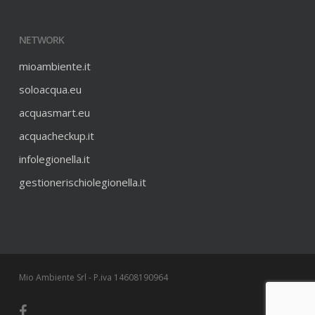
NETWORK
mioambiente.it
soloacqua.eu
acquasmart.eu
acquacheckup.it
infolegionella.it
gestionerischiolegionella.it
Mio Ambiente Srl - P.iva 14608190964
facebook