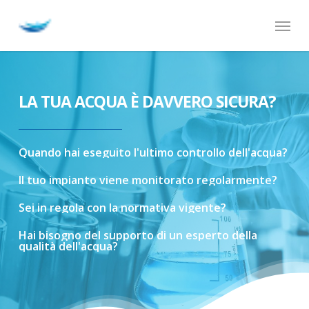
Skip
Menu
to
main
content
LA TUA ACQUA È DAVVERO SICURA?
Quando
hai
eseguito
l'ultimo
controllo
dell'acqua?
Il
tuo
impianto
viene
monitorato
regolarmente?
Sei
in
regola
con
la
normativa
vigente?
Hai
bisogno
del
supporto
di
un
esperto
della
qualità
dell'acqua?