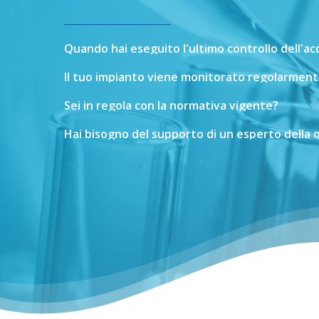
Quando
hai
eseguito
l'ultimo
controllo
dell'a
Il
tuo
impianto
viene
monitorato
regolarment
Sei
in
regola
con
la
normativa
vigente?
Hai
bisogno
del
supporto
di
un
esperto
della
q