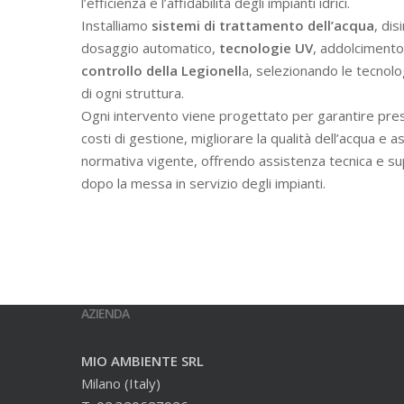
l’efficienza e l’affidabilità degli impianti idrici.
Installiamo
sistemi di trattamento dell’acqua
, dis
dosaggio automatico,
tecnologie UV
, addolcimento 
controllo della Legionell
a, selezionando le tecnolo
di ogni struttura.
Ogni intervento viene progettato per garantire prest
costi di gestione, migliorare la qualità dell’acqua e a
normativa vigente, offrendo assistenza tecnica e s
dopo la messa in servizio degli impianti.
AZIENDA
MIO AMBIENTE SRL
Milano (Italy)