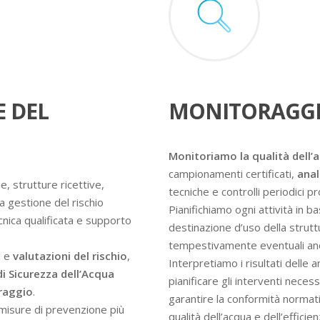
E DEL
MONITORAGGI
Monitoriamo la qualità dell’
campionamenti certificati,
anal
e, strutture ricettive,
tecniche e controlli periodici 
a gestione del rischio
Pianifichiamo ogni attività in ba
ecnica qualificata e supporto
destinazione d’uso della struttur
tempestivamente eventuali an
i e
valutazioni del rischio
,
Interpretiamo i risultati delle 
di Sicurezza dell’Acqua
pianificare gli interventi nece
oraggio
.
garantire la conformità normati
e misure di prevenzione più
qualità dell’acqua e dell’efficie