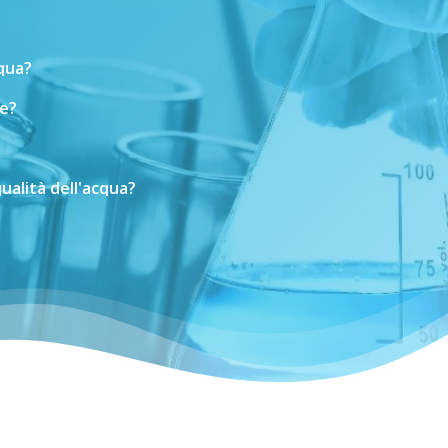
cqua?
e?
ualità
dell'acqua?