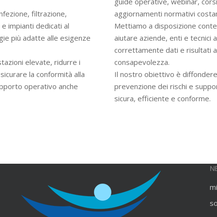
guide operative, webinar, cors
infezione, filtrazione,
aggiornamenti normativi costan
e impianti dedicati al
Mettiamo a disposizione contenu
gie più adatte alle esigenze
aiutare aziende, enti e tecnici
correttamente dati e risultati an
azioni elevate, ridurre i
consapevolezza.
ssicurare la conformità alla
Il nostro obiettivo è diffondere
upporto operativo anche
prevenzione dei rischi e suppo
sicura, efficiente e conforme.
N
m
s