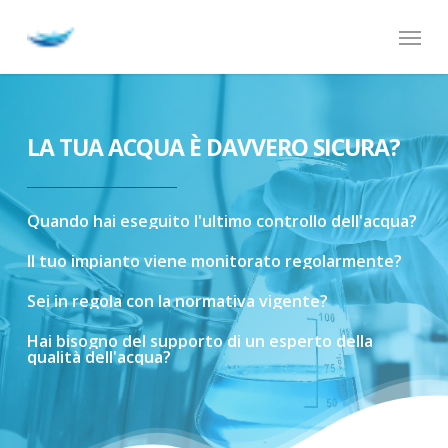
Skip
Menu
to
main
content
LA TUA ACQUA È DAVVERO SICURA?
Quando
hai
eseguito
l'ultimo
controllo
dell'acqua?
Il
tuo
impianto
viene
monitorato
regolarmente?
Sei
in
regola
con
la
normativa
vigente?
Hai
bisogno
del
supporto
di
un
esperto
della
qualità
dell'acqua?