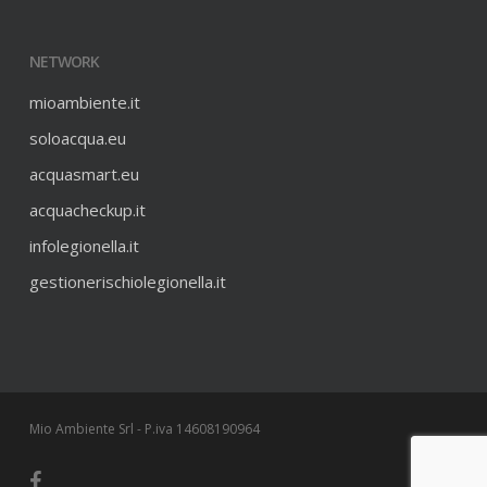
NETWORK
mioambiente.it
soloacqua.eu
acquasmart.eu
acquacheckup.it
infolegionella.it
gestionerischiolegionella.it
Mio Ambiente Srl - P.iva 14608190964
facebook