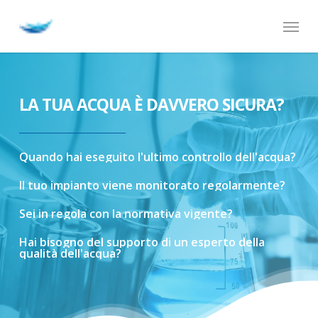
Skip
Menu
to
main
content
LA TUA ACQUA È DAVVERO SICURA?
Quando
hai
eseguito
l'ultimo
controllo
dell'acqua?
Il
tuo
impianto
viene
monitorato
regolarmente?
Sei
in
regola
con
la
normativa
vigente?
Hai
bisogno
del
supporto
di
un
esperto
della
qualità
dell'acqua?