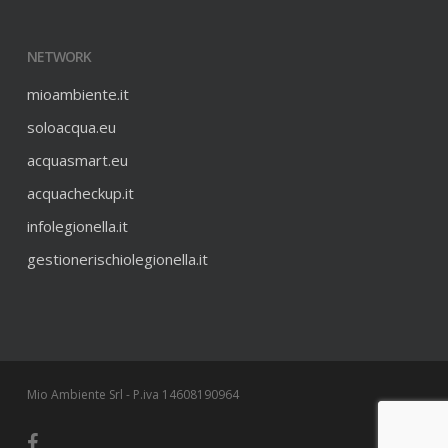
NETWORK
mioambiente.it
soloacqua.eu
acquasmart.eu
acquacheckup.it
infolegionella.it
gestionerischiolegionella.it
Mio Ambiente Srl - P.iva 14608190964
facebook