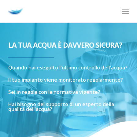
Skip
Menu
to
main
content
LA TUA ACQUA È DAVVERO SICURA?
Quando
hai
eseguito
l'ultimo
controllo
dell'acqua?
Il
tuo
impianto
viene
monitorato
regolarmente?
Sei
in
regola
con
la
normativa
vigente?
Hai
bisogno
del
supporto
di
un
esperto
della
qualità
dell'acqua?