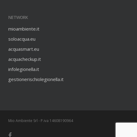
NETWORK
mioambiente.it
soloacqua.eu
acquasmart.eu
acquacheckup.it
infolegionella.it
gestionerischiolegionella.it
Mio Ambiente Srl - P.iva 14608190964
facebook