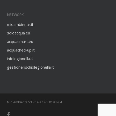
NETWORK
mioambiente.it
soloacqua.eu
acquasmart.eu
acquacheckup.it
infolegionella.it
gestionerischiolegionella.it
Mio Ambiente Srl - P.iva 14608190964
facebook