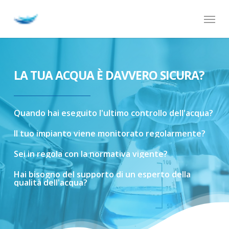
Skip
Menu
to
main
content
LA TUA ACQUA È DAVVERO SICURA?
Quando
hai
eseguito
l'ultimo
controllo
dell'acqua?
Il
tuo
impianto
viene
monitorato
regolarmente?
Sei
in
regola
con
la
normativa
vigente?
Hai
bisogno
del
supporto
di
un
esperto
della
qualità
dell'acqua?