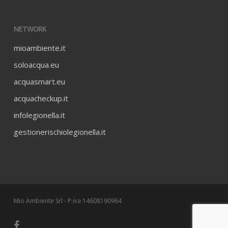
NETWORK
mioambiente.it
soloacqua.eu
acquasmart.eu
acquacheckup.it
infolegionella.it
gestionerischiolegionella.it
Mio Ambiente Srl - P.iva 14608190964
facebook