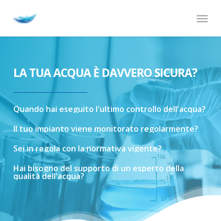
Skip
Menu
to
main
content
LA TUA ACQUA È DAVVERO SICURA?
Quando
hai
eseguito
l'ultimo
controllo
dell'acqua?
Il
tuo
impianto
viene
monitorato
regolarmente?
Sei
in
regola
con
la
normativa
vigente?
Hai
bisogno
del
supporto
di
un
esperto
della
qualità
dell'acqua?