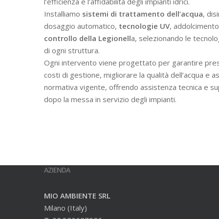
l’efficienza e l’affidabilità degli impianti idrici.
Installiamo
sistemi di trattamento dell’acqua
, dis
dosaggio automatico,
tecnologie UV
, addolcimento 
controllo della Legionell
a, selezionando le tecnolo
di ogni struttura.
Ogni intervento viene progettato per garantire prest
costi di gestione, migliorare la qualità dell’acqua e a
normativa vigente, offrendo assistenza tecnica e s
dopo la messa in servizio degli impianti.
AZIENDA
MIO AMBIENTE SRL
Milano (Italy)