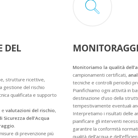
E DEL
MONITORAGGI
Monitoriamo la qualità dell’
campionamenti certificati,
anal
e, strutture ricettive,
tecniche e controlli periodici 
a gestione del rischio
Pianifichiamo ogni attività in ba
ecnica qualificata e supporto
destinazione d’uso della struttur
tempestivamente eventuali an
i e
valutazioni del rischio
,
Interpretiamo i risultati delle 
di Sicurezza dell’Acqua
pianificare gli interventi nece
oraggio
.
garantire la conformità normati
e misure di prevenzione più
qualità dell’acqua e dell’efficie