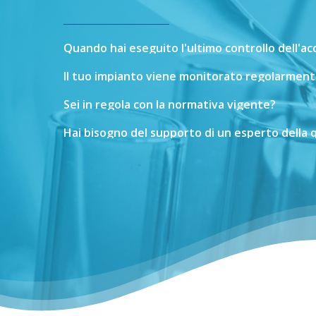
Quando
hai
eseguito
l'ultimo
controllo
dell'a
Il
tuo
impianto
viene
monitorato
regolarment
Sei
in
regola
con
la
normativa
vigente?
Hai
bisogno
del
supporto
di
un
esperto
della
q