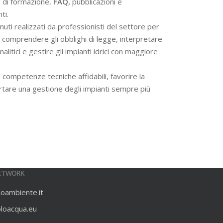
i di formazione,
FAQ,
pubblicazioni e
ti.
ti realizzati da professionisti del settore per
 a comprendere gli obblighi di legge, interpretare
alitici e gestire gli impianti idrici con maggiore
 competenze tecniche affidabili, favorire la
rtare una gestione degli impianti sempre più
ETWORK
ioambiente.it
oloacqua.eu