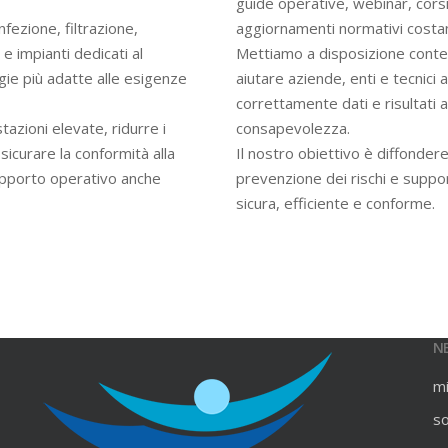
guide operative, webinar, cors
infezione, filtrazione,
aggiornamenti normativi costan
e impianti dedicati al
Mettiamo a disposizione contenu
gie più adatte alle esigenze
aiutare aziende, enti e tecnici
correttamente dati e risultati an
azioni elevate, ridurre i
consapevolezza.
ssicurare la conformità alla
Il nostro obiettivo è diffondere
upporto operativo anche
prevenzione dei rischi e suppo
sicura, efficiente e conforme.
N
m
s