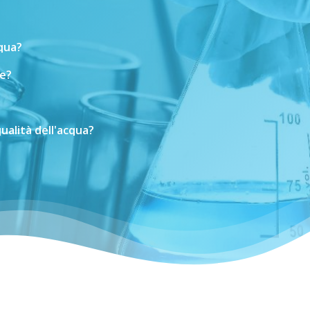
cqua?
e?
ualità
dell'acqua?