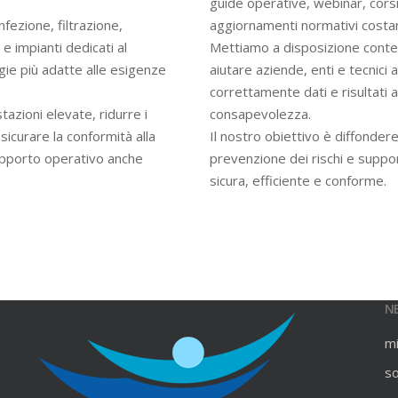
guide operative, webinar, cors
infezione, filtrazione,
aggiornamenti normativi costan
e impianti dedicati al
Mettiamo a disposizione contenu
gie più adatte alle esigenze
aiutare aziende, enti e tecnici
correttamente dati e risultati an
azioni elevate, ridurre i
consapevolezza.
ssicurare la conformità alla
Il nostro obiettivo è diffondere
upporto operativo anche
prevenzione dei rischi e suppo
sicura, efficiente e conforme.
N
m
s