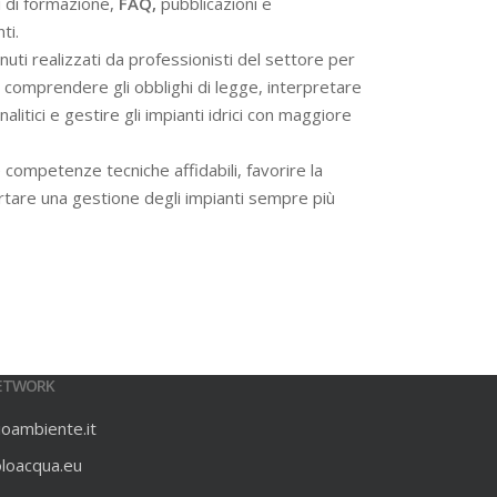
i di formazione,
FAQ,
pubblicazioni e
ti.
ti realizzati da professionisti del settore per
 a comprendere gli obblighi di legge, interpretare
alitici e gestire gli impianti idrici con maggiore
 competenze tecniche affidabili, favorire la
rtare una gestione degli impianti sempre più
ETWORK
ioambiente.it
oloacqua.eu