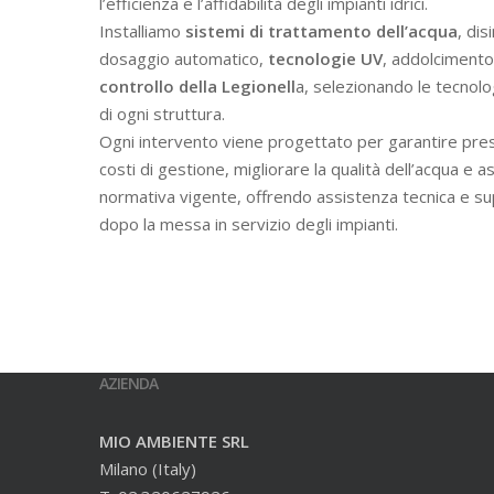
l’efficienza e l’affidabilità degli impianti idrici.
Installiamo
sistemi di trattamento dell’acqua
, dis
dosaggio automatico,
tecnologie UV
, addolcimento 
controllo della Legionell
a, selezionando le tecnolo
di ogni struttura.
Ogni intervento viene progettato per garantire prest
costi di gestione, migliorare la qualità dell’acqua e a
normativa vigente, offrendo assistenza tecnica e s
dopo la messa in servizio degli impianti.
AZIENDA
MIO AMBIENTE SRL
Milano (Italy)