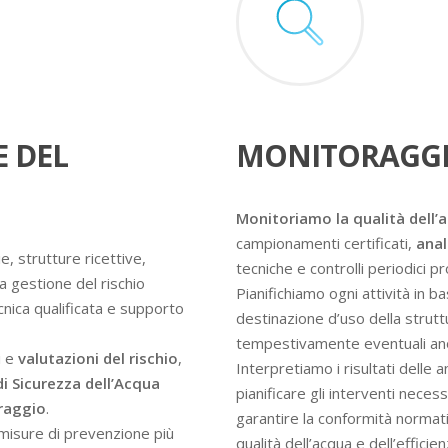
E DEL
MONITORAGGI
Monitoriamo la qualità dell’
campionamenti certificati,
anal
e, strutture ricettive,
tecniche e controlli periodici 
a gestione del rischio
Pianifichiamo ogni attività in ba
ecnica qualificata e supporto
destinazione d’uso della struttur
tempestivamente eventuali an
i e
valutazioni del rischio
,
Interpretiamo i risultati delle 
di Sicurezza dell’Acqua
pianificare gli interventi nece
oraggio
.
garantire la conformità normati
e misure di prevenzione più
qualità dell’acqua e dell’efficie