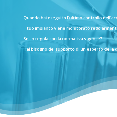
Quando
hai
eseguito
l'ultimo
controllo
dell'a
Il
tuo
impianto
viene
monitorato
regolarment
Sei
in
regola
con
la
normativa
vigente?
Hai
bisogno
del
supporto
di
un
esperto
della
q