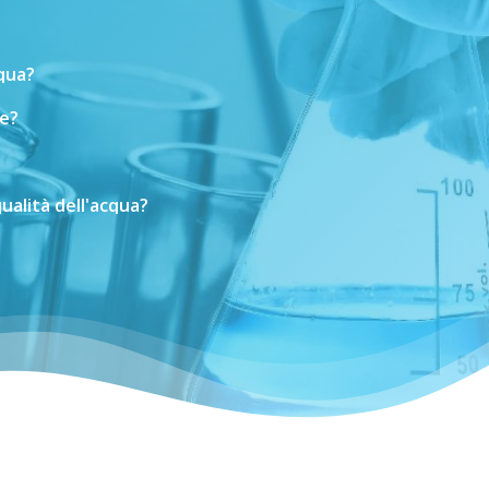
cqua?
e?
ualità
dell'acqua?