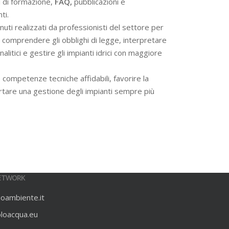
i di formazione,
FAQ,
pubblicazioni e
ti.
ti realizzati da professionisti del settore per
 a comprendere gli obblighi di legge, interpretare
alitici e gestire gli impianti idrici con maggiore
 competenze tecniche affidabili, favorire la
rtare una gestione degli impianti sempre più
ETWORK
ioambiente.it
oloacqua.eu