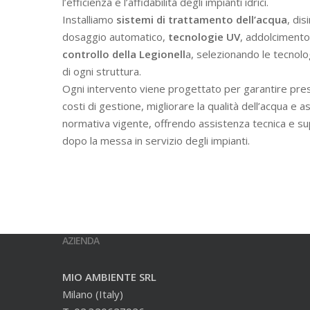
l’efficienza e l’affidabilità degli impianti idrici.
Installiamo
sistemi di trattamento dell’acqua
, dis
dosaggio automatico,
tecnologie UV
, addolcimento 
controllo della Legionell
a, selezionando le tecnolo
di ogni struttura.
Ogni intervento viene progettato per garantire prest
costi di gestione, migliorare la qualità dell’acqua e a
normativa vigente, offrendo assistenza tecnica e s
dopo la messa in servizio degli impianti.
AZIENDA
MIO AMBIENTE SRL
Milano (Italy)