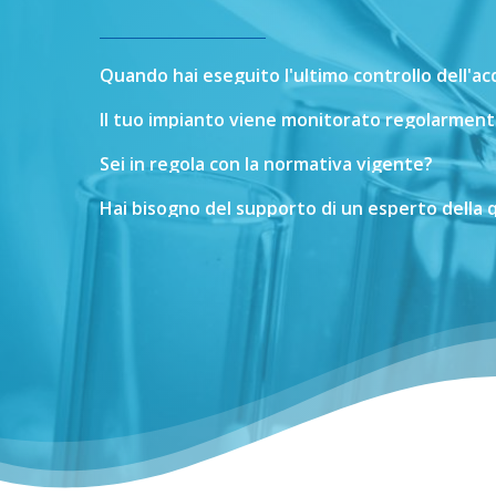
Quando
hai
eseguito
l'ultimo
controllo
dell'a
Il
tuo
impianto
viene
monitorato
regolarment
Sei
in
regola
con
la
normativa
vigente?
Hai
bisogno
del
supporto
di
un
esperto
della
q