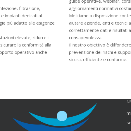
guide operative, webinar, cors
infezione, filtrazione,
aggiornamenti normativi costan
e impianti dedicati al
Mettiamo a disposizione contenu
gie più adatte alle esigenze
aiutare aziende, enti e tecnici
correttamente dati e risultati an
azioni elevate, ridurre i
consapevolezza.
ssicurare la conformità alla
Il nostro obiettivo è diffondere
upporto operativo anche
prevenzione dei rischi e suppo
sicura, efficiente e conforme.
N
m
s