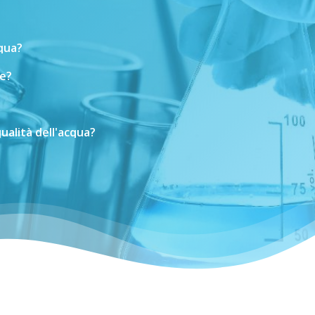
cqua?
e?
ualità
dell'acqua?