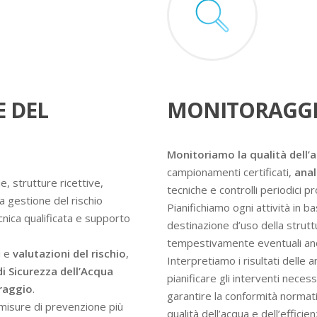
E DEL
MONITORAGGI
Monitoriamo la qualità dell’
campionamenti certificati,
anal
e, strutture ricettive,
tecniche e controlli periodici 
a gestione del rischio
Pianifichiamo ogni attività in ba
ecnica qualificata e supporto
destinazione d’uso della struttur
tempestivamente eventuali an
i e
valutazioni del rischio
,
Interpretiamo i risultati delle 
di Sicurezza dell’Acqua
pianificare gli interventi nece
oraggio
.
garantire la conformità normati
e misure di prevenzione più
qualità dell’acqua e dell’efficie