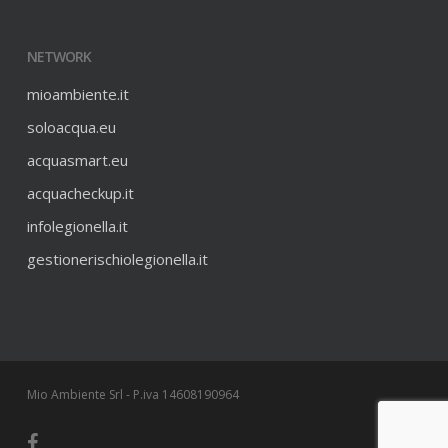
NETWORK
mioambiente.it
soloacqua.eu
acquasmart.eu
acquacheckup.it
infolegionella.it
gestionerischiolegionella.it
Mio Ambiente Srl - P.iva 14608190964
facebook