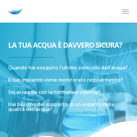
Skip
Menu
to
main
content
LA TUA ACQUA È DAVVERO SICURA?
Quando
hai
eseguito
l'ultimo
controllo
dell'acqua?
Il
tuo
impianto
viene
monitorato
regolarmente?
Sei
in
regola
con
la
normativa
vigente?
Hai
bisogno
del
supporto
di
un
esperto
della
qualità
dell'acqua?