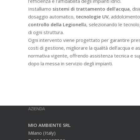
l’efficienza e l’affidabilità degli impianti idrici.
Installiamo
sistemi di trattamento dell’acqua
, dis
dosaggio automatico,
tecnologie UV
, addolcimento 
controllo della Legionell
a, selezionando le tecnolo
di ogni struttura.
Ogni intervento viene progettato per garantire prest
costi di gestione, migliorare la qualità dell’acqua e a
normativa vigente, offrendo assistenza tecnica e s
dopo la messa in servizio degli impianti.
AZIENDA
MIO AMBIENTE SRL
Milano (Italy)