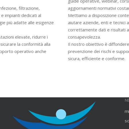
guide operative, webinar, cors
infezione, filtrazione,
aggiornamenti normativi costan
e impianti dedicati al
Mettiamo a disposizione contenu
gie più adatte alle esigenze
aiutare aziende, enti e tecnici
correttamente dati e risultati an
azioni elevate, ridurre i
consapevolezza.
ssicurare la conformità alla
Il nostro obiettivo è diffondere
upporto operativo anche
prevenzione dei rischi e suppo
sicura, efficiente e conforme.
N
m
s