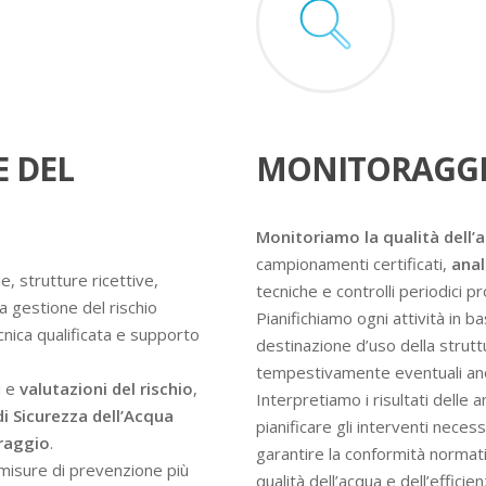
E DEL
MONITORAGGI
Monitoriamo la qualità dell’
campionamenti certificati,
anal
e, strutture ricettive,
tecniche e controlli periodici 
a gestione del rischio
Pianifichiamo ogni attività in ba
ecnica qualificata e supporto
destinazione d’uso della struttur
tempestivamente eventuali an
i e
valutazioni del rischio
,
Interpretiamo i risultati delle 
di Sicurezza dell’Acqua
pianificare gli interventi nece
oraggio
.
garantire la conformità normati
e misure di prevenzione più
qualità dell’acqua e dell’efficie