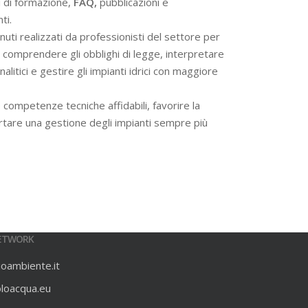
i di formazione,
FAQ,
pubblicazioni e
ti.
ti realizzati da professionisti del settore per
 a comprendere gli obblighi di legge, interpretare
alitici e gestire gli impianti idrici con maggiore
 competenze tecniche affidabili, favorire la
rtare una gestione degli impianti sempre più
ETWORK
ioambiente.it
oloacqua.eu