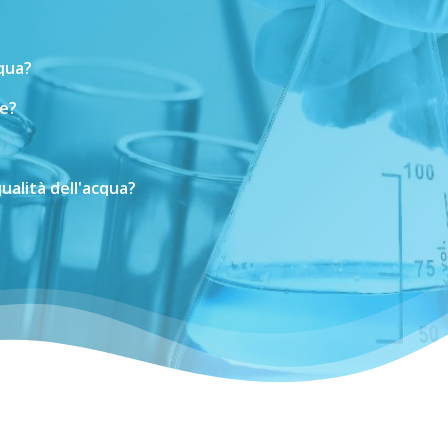
cqua?
e?
ualità
dell'acqua?