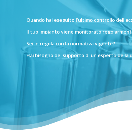
Quando
hai
eseguito
l'ultimo
controllo
dell'a
Il
tuo
impianto
viene
monitorato
regolarment
Sei
in
regola
con
la
normativa
vigente?
Hai
bisogno
del
supporto
di
un
esperto
della
q