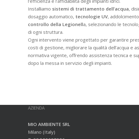
l’efficienza e l’affidabilità degli impianti idrici.
Installiamo
sistemi di trattamento dell’acqua
, dis
dosaggio automatico,
tecnologie UV
, addolcimento 
controllo della Legionell
a, selezionando le tecnolo
di ogni struttura.
Ogni intervento viene progettato per garantire prest
costi di gestione, migliorare la qualità dell’acqua e a
normativa vigente, offrendo assistenza tecnica e s
dopo la messa in servizio degli impianti.
AZIENDA
MIO AMBIENTE SRL
Milano (Italy)