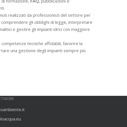
i di formazione,
FAQ,
pubblicazioni e
ti.
ti realizzati da professionisti del settore per
 a comprendere gli obblighi di legge, interpretare
alitici e gestire gli impianti idrici con maggiore
 competenze tecniche affidabili, favorire la
rtare una gestione degli impianti sempre più
ETWORK
ioambiente.it
oloacqua.eu