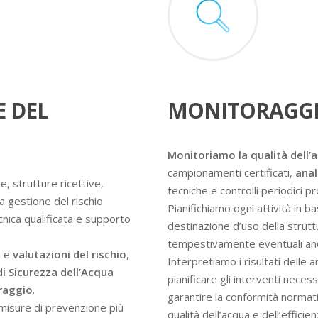
E DEL
MONITORAGGI
Monitoriamo la qualità dell’
campionamenti certificati,
anal
e, strutture ricettive,
tecniche e controlli periodici 
a gestione del rischio
Pianifichiamo ogni attività in ba
ecnica qualificata e supporto
destinazione d’uso della struttur
tempestivamente eventuali an
i e
valutazioni del rischio
,
Interpretiamo i risultati delle 
di Sicurezza dell’Acqua
pianificare gli interventi nece
oraggio
.
garantire la conformità normati
e misure di prevenzione più
qualità dell’acqua e dell’efficie