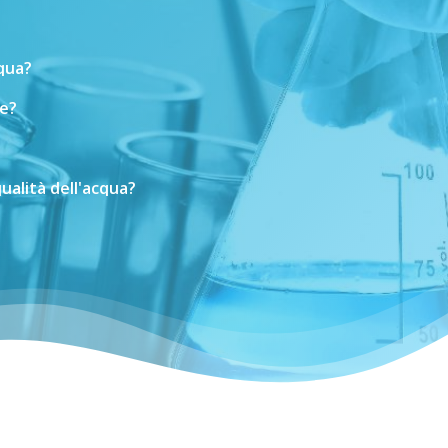
cqua?
e?
ualità
dell'acqua?