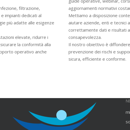
guide operative, webinar, cors
infezione, filtrazione,
aggiornamenti normativi costan
e impianti dedicati al
Mettiamo a disposizione contenu
gie più adatte alle esigenze
aiutare aziende, enti e tecnici
correttamente dati e risultati an
azioni elevate, ridurre i
consapevolezza.
ssicurare la conformità alla
Il nostro obiettivo è diffondere
upporto operativo anche
prevenzione dei rischi e suppo
sicura, efficiente e conforme.
N
m
s