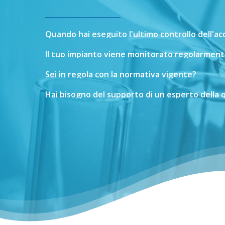
Quando
hai
eseguito
l'ultimo
controllo
dell'a
Il
tuo
impianto
viene
monitorato
regolarment
Sei
in
regola
con
la
normativa
vigente?
Hai
bisogno
del
supporto
di
un
esperto
della
q